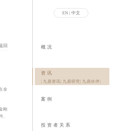
EN
|
中文
返回
概况
资讯
|
九鼎资讯
|
九鼎研究
|
九鼎伙伴
|
在全国
案例
金刚石
料、耐
投资者关系