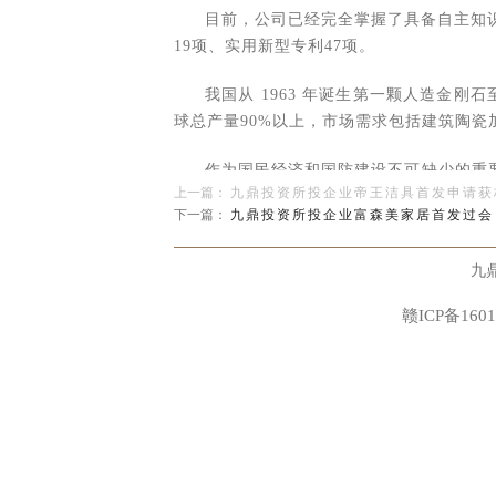
目前，公司已经完全掌握了具备自主知
19项、实用新型专利47项。
我国从 1963 年诞生第一颗人造金刚
球总产量90%以上，市场需求包括建筑陶
作为国民经济和国防建设不可缺少的重
上一篇：
九鼎投资所投企业帝王洁具首发申请获
开发利用，其应用领域不也将被断扩展。
下一篇：
九鼎投资所投企业富森美家居首发过会
九鼎投资于2012年入股奔朗新材，占其挂
九
赣ICP备1601