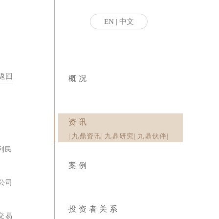
EN
|
中文
返回
概况
资讯
|
九鼎资讯
|
九鼎研究
|
九鼎伙伴
|
利民化
案例
公司旗
投资者关系
交易所