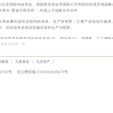
VSKI以及国际铂金协会、国际钯金协会等国际公司和组织结成市场战略
合举办“爱迪尔珠宝班”，结成人才战略合作伙伴。
农用杀菌剂原药及制剂的研发、生产和销售，主要产品包括代森类
剂，此外还有杀线虫剂威百亩的生产与销售。
代森类杀菌剂产能居世界第4位、国内第1位，霜脲氰、三乙膦酸
身高铁运维第一股
司拥有一个国家级博士后工作站、一个省级技术中心、两个生产基地
，是国家定点农药制造骨干企业。
|
|
|
鼎集团
九泰基金
九信资产
入股利民化工、爱迪尔，分别持有上述企业发行前19.4%、6.67%的
0702号
京公网安备11010502030673号