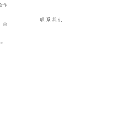
合作伙
联系我们
、霜脲
铝、嘧
和五个
股份。