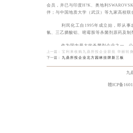
会员，并已与印度H?K、奥地利SWARO
伴；与中国地质大学（武汉）等九家高校联
利民化工自1995年成立始，即从事
氰、三乙膦酸铝、嘧霉胺等杀菌剂原药及制
作为国内最大的杀菌剂企业之一，公司
上一篇：
宝利来收购九鼎所投企业获批 华丽转
霉胺和威百亩产能居国内第1位。目前，公
下一篇：
九鼎所投企业北方园林挂牌新三板
子公司，市场覆盖全球70多个国家和地区
九
九鼎旗下基金于2009、2010年先后
赣ICP备1601