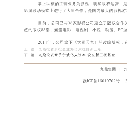
掌上纵横的主营业务为影视、明星版权运营，是
影游联动模式上进行了大量合作，是国内最大的影视游
目前，公司已与38家影视公司建立了版权合作
签约版权88部，涵盖电影、电视剧、小说、动漫、PC
2014年，公司拿下《大闹天宫》的改编版权，
取得了月流水过亿的骄人成绩，成为了2014年影视改
上一篇：
九鼎投资所投企业海诺尔挂牌新三板
下一篇：
九鼎投资牵手宁波亿人资本 设立新三板基金
的研发和发行商龙头企业。创立5年来，在影游联
|
九鼎集团
赣ICP备16010702号
新型娱乐的先行者和开创者
作为版权类游戏的研发与发行商，掌上纵横不断
游戏将影视、明星中的粉丝资源带到游戏中来，充分发
今年4月，旗下《范冰冰魔范学院》作为全球首
O2O的先河，实现了“线上玩游戏、线下见明星”的全