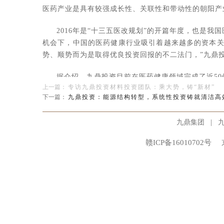
医药产业是具有较强成长性、关联性和带动性的朝阳产
2016
年是
“
十三五医改规划
”
的开篇年度，也是我国
机会下，中国的医药健康行业吸引着越来越多的资本
势、顺势而为是取得优良投资回报的不二法门，
”
九鼎
据介绍，九鼎投资目前在医药健康领域完成了近
50
上一篇：
专访九鼎投资材料投资团队：乘大势，铸“新材”
医疗器械以及医疗服务等所有细分行业。
下一篇：
九鼎投资：能源结构转型，系统性投资铸就清洁高
“
在我们的被投资企业中，
80%
以上都保持了持续
|
九鼎集团
生堂（
300436
）、方盛制药（
603998
）、尔康制药（
3
了良好的投资回报
”
，九鼎投资医药投资团队负责人介
赣ICP备16010702号
医改：监管政策重塑行业投资价值
医药行业属于国家强监管行业，其高度的政策依存
业者的命运。
在九鼎投资医药投资团队看来，读懂医改政策对医