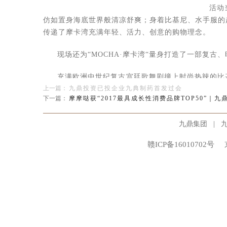
活动
仿如置身海底世界般清凉舒爽；身着比基尼、水手服的
传递了摩卡湾充满年轻、活力、创意的购物理念。
现场还为“MOCHA·摩卡湾“量身打造了一部复古
充满欧洲中世纪复古宫廷歌舞剧撞上时尚热辣的比
上一篇：
九鼎投资已投企业九典制药首发过会
了深刻的记忆。
下一篇：
摩摩哒获“2017最具成长性消费品牌TOP50”｜九
“MOCHA摩卡湾”主题街区位于福田CBD的皇庭
塔、时空邮局等美轮美奂的海湾场景。
|
九鼎集团
赣ICP备16010702号
“MOCHA·摩卡湾”致力于打造趣乐潮玩的“情景
海湾街区环绕，绿色植被点缀其间，除了尽享阅读之旅的
养海洋生物的“AMF”以外，还有“伽百利”“述爱花舍”“原
各色网红美食饮品也纷纷汇聚摩卡湾，小猪小牛
菓……等美食小吃，GTJuice 、莓瑰等特色饮品。