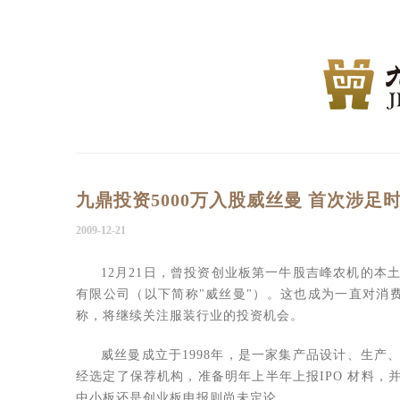
九鼎投资5000万入股威丝曼 首次涉足
2009-12-21
12月21日，曾投资创业板第一牛股吉峰农机的本土
有限公司（以下简称"威丝曼"）。这也成为一直对消
称，将继续关注服装行业的投资机会。
威丝曼成立于1998年，是一家集产品设计、生产
经选定了保荐机构，准备明年上半年上报IPO 材料，
中小板还是创业板申报则尚未定论。