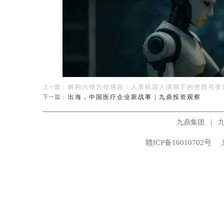
上一篇：
解构六维力传感器：人形机器人浪潮下的突围与变
下一篇：
出海，中国医疗企业新战事 | 九鼎投资观察
|
九鼎集团
赣ICP备16010702号
（图
研究团队｜九鼎投资制造业投资部