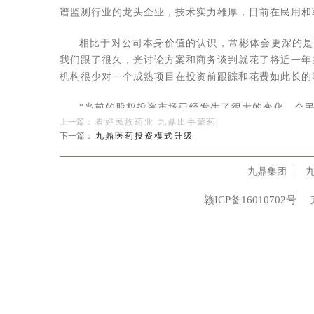
谱监测行业的龙头企业，技术实力雄厚，目前在民用和
相比于对公司本身价值的认识，常彬体会更深的是
我们跟了很久，光讨论方案和商务谈判就花了将近一年的
机构很少对一个成熟项目在投资前跟踪和花费如此长的
“当前的股权投资市场已经发生了很大的变化，全民P
上一篇：
看好民族药业 九鼎出手蒙药
增值服务能力的需求已经远远超过对资金的需求。”常
下一篇：
九鼎医药投资模式升级
据常彬介绍，华日通讯在过去5-6年中迅速成长为
|
九鼎集团
治理结构、管理模式和激励制度亟需优化以适应业务和
公司还有部分非主营业务和资产，影响了公司的资源和
赣ICP备16010702号
说，仅仅能够给予资金显然是不够的。
九鼎投资经过长时间对企业的诊断以及与股东、高
善、治理结构优化提出了切实可行的解决措施，同时对
子可行方案。“同时跟进的投资机构有好几家，企业最
体可行的操作路径，能够满足公司发展、股东和高管等