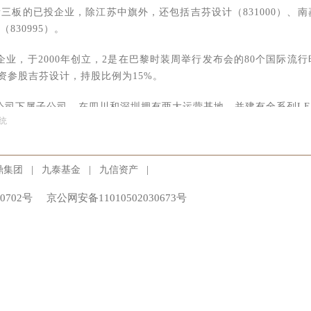
三板的已投企业，除江苏中旗外，还包括吉芬设计（831000）、南
（830995）。
业，于2000年创立，2是在巴黎时装周举行发布会的80个国际流行
资参股吉芬设计，持股比例为15%。
公司下属子公司，在四川和深圳拥有两大运营基地，并建有全系列LE
统
导体产品生产设备和一流的光学、热学等仿真程序。九鼎投资旗下
份，共持有九洲光电13.11%的股份。
|
|
|
鼎集团
九泰基金
九信资产
，除上述5家企业外，威门药业（430369）、天开园林（830800
和易事达（430628）此前已成功挂牌新三板。
0702号
京公网安备11010502030673号
3300亿元。随着新三板的扩容，做市商制度的实施以及配套政策的
市企业及资本市场对新三板的认可程度亦随之攀升，目前，新三板的