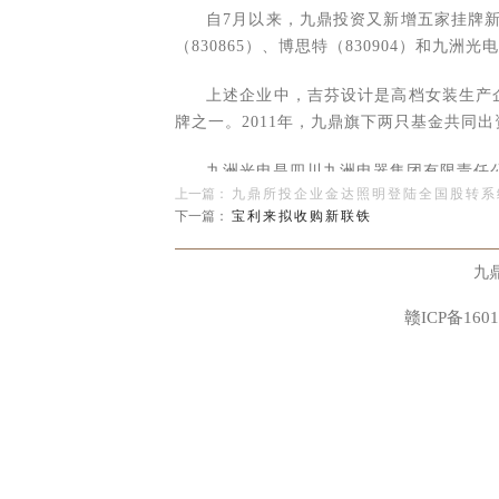
自7月以来，九鼎投资又新增五家挂牌新
（830865）、博思特（830904）和九洲光电
上述企业中，吉芬设计是高档女装生产企
牌之一。2011年，九鼎旗下两只基金共同出
九洲光电是四川九洲电器集团有限责任
上一篇：
九鼎所投企业金达照明登陆全国股转系
产品生产线，具备世界上最先生的全自动半
下一篇：
宝利来拟收购新联铁
2011年和2012年两次出资购入九洲光电股
九
目前，九鼎挂牌新三板企业数量已达10家
科技（830809）、方林科技（430432）
赣ICP备1601
据统计数据，新三板市值已于近期突破
台，三板股票的交易活跃度持续向好，欲上
业已达1218家。