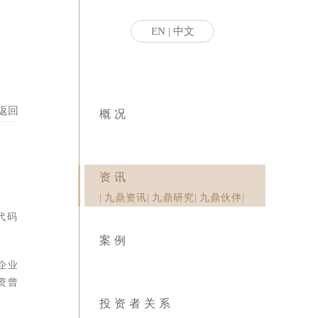
EN
|
中文
返回
概况
资讯
|
九鼎资讯
|
九鼎研究
|
九鼎伙伴
|
代码为
案例
企业，
资曾于
投资者关系