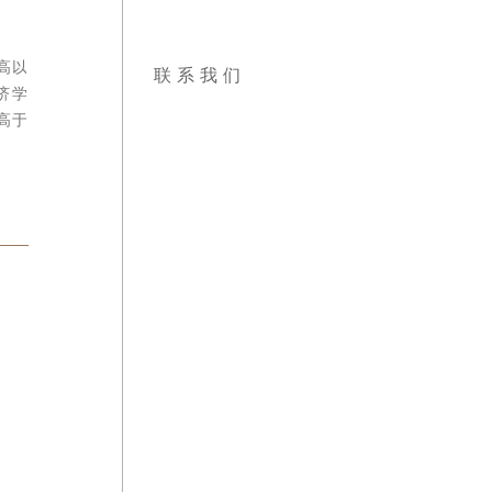
高以及
联系我们
济学家
高于全
金融领
务、健
旗舰基
大量未
展、上
本市场