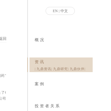
EN
|
中文
返回
概况
资讯
|
九鼎资讯
|
九鼎研究
|
九鼎伙伴
|
药"）
案例
6.5
公司之
投资者关系