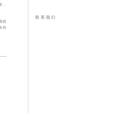
业，获
联系我们
鼎投资
新药证
，专门
作医药