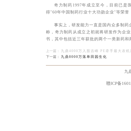
奇力制药1997年成立至今，目前已
得"60年中国制药行业十大功勋企业"等荣
事实上，研发能力一直是国内众多制药
称，奇力制药从成立之初就将研发作为企业
书，其中包括近三年获批的两个一类新药和
上一篇：
九鼎4000万入股吉峰 PE牵手最大农
医药行业是九鼎投资重点关注的投资领
下一篇：
九鼎8000万落单田园生化
针对医药行业的成熟优质企业进行参股投资
基金的主要平台。
九
赣ICP备1601