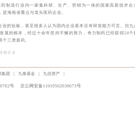
是医药制造行业内一家集科研、生产、营销为一体的国家高新技术企
誉，是海南省重点与龙头医药企业。
企业的短板，甚至很多人认为国内企业基本没有研发能力可言。但九
发展的根本，经过十余年坚持不懈的努力，奇力制药已经获得24个
两个三类新药。
机连锁企业
域之一，去年年底，九鼎投资发起设立了国内首个民营医药产业基金
。九鼎投资设立的昆吾九鼎（北京）医药投资管理有限公司成为其运
|
|
|
鼎集团
九泰基金
九信资产
0702号
京公网安备11010502030673号