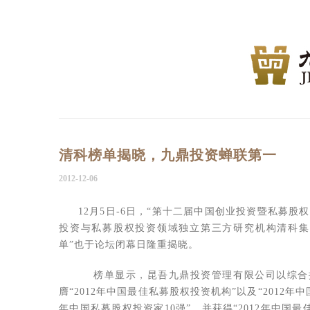
清科榜单揭晓，九鼎投资蝉联第一
2012-12-06
12月5日-6日，“第十二届中国创业投资暨私募
投资与私募股权投资领域独立第三方研究机构清科集团
单”也于论坛闭幕日隆重揭晓。
榜单显示，昆吾九鼎投资管理有限公司以综合排
膺“2012年中国最佳私募股权投资机构”以及“2012
年中国私募股权投资家10强”，并获得“2012年中国