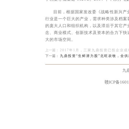
目前，根据国家发改委《战略性新兴产
行业是一个巨大的产业，需求种类涉及档案
的庞大人口和组织机构，以及滞后于其它产
念、商业模式、创新技术及资本的合力下快
大的市场空间。
上一篇：
2017年1月，三家九鼎投资已投企业
九鼎投资旗下所管理基金于2011年入股
下一篇：
九鼎投资“生鲜潜力股”北旺农牧，全
2016年初至今，九鼎投资已有东方飞扬（
九
（837677）、高思教育（870155）、远洋
（839475）、铂澜商业（835392）、青莲
赣ICP备1601