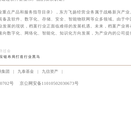
业重点产品和服务指导目录》，东方飞扬经营业务属于战略新兴产业
装备及软件、数字化、存储、安全、智能物联网等众多领域。由于中
业发展的现状，档案行业正面临难得的发展机遇。未来，档案产业将
速向数字化、网络化、智能化、知识化方向发展，为产业内的公司提
成功过会
东方飞扬，占其公开发行前19.31%股份。
供应链布局打造行业黑马
870342）、杭州庞森（835577）、奔朗新材( 836807）、
|
|
|
鼎集团
九泰基金
九信资产
铝业（836902）、凯天环保（835815）、金象化工（834994）、
食品（835876）、楚星纺织（870001）共12家已投企业成功挂牌新三
0702号
京公网安备11010502030673号