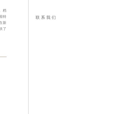
。档案
国特定
联系我们
在新理
供了巨
双英股份
江通动画
板。