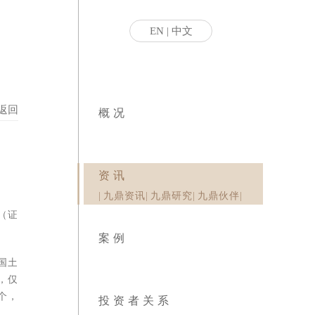
EN
|
中文
返回
概况
资讯
|
九鼎资讯
|
九鼎研究
|
九鼎伙伴
|
（证券
案例
国土、
，仅中
个，电
投资者关系