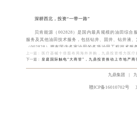
深耕西北，投资“一带一路”
贝肯能源（002828）是国内最具规模的油田综
服务及其他油田技术服务，包括钻井、固井、钻井液、
（002828）拥有国内多家油田的多项油田工程技术
上一篇：
医疗器械十倍股布局海外并购，九鼎投资维力医疗
的资格。受益于相邻的中亚地区丰富的能源资源，贝肯能
下一篇：
皇庭国际触电“大商管”，九鼎投资推动上市地产商
十八大以来，党中央明确了“一带一路”建设战略
|
九鼎集团
略利好的同时，2016年证监会也明确表态支持新疆企
赣ICP备16010702号
早在2011年，九鼎投资就于“一带一路”沿线区
等四个省份完成项目投资数量超过10个，投资金额超过2
然气（603393）也在2016年内成功完成上市。
通过对“一带一路”沿线企业的投资，九鼎投资已
关系。随着“一带一路”战略的实施，九鼎投资也将继
发展机遇。