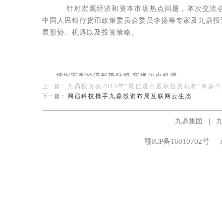
针对宏观经济和资本市场热点问题，本次交流会
中国人民银行货币政策委员会委员李扬等专家及九鼎投
展形势、机遇以及投资策略。
把握宏观经济形势脉搏 牢抓历史机遇
上一篇：
九鼎投资获2015年“最佳退出股权投资机构”等多
下一篇：
网宿科技携手九鼎投资布局互联网云生态
本次会议上，李扬等专家以针对目前全球经济以
析和解读。
|
九鼎集团
专家指出，中国已经成为全球经济不可或缺的组
赣ICP备16010702号
化”和修复资产负债表的两难。受内外部各种环境因素
前正处于新旧周期转换过程之中，经济增长的技术、资
健康的，随着全面深化改革的推进和经济结构战略性调
专业投资机构的使命