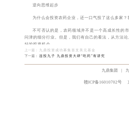
逆向思维起步
为什么会投资农药企业，还一口气投了这么多家？
不可否认的是，农药领域并不是一个高成长性的市
问津的细分行业。但是，我们有自己的看法，从方法论
好的投资机会。
上一篇：
九鼎投资成功募集首支美元基金
下一篇：
连投九子 九鼎投资大肆“吃药”有讲究
基于这个考虑，九鼎对农药行业进行了认真研究，
工中有独特的地位，国内市场也有土地集中、劳动力流
|
九鼎集团
传统的国有企业为主的局面逐步改变，产业结构极为分
赣ICP备16010702号
于是，我们决定介入这个行业。
选定这一行业后，我们的团队开始大范围筛选行业
找项目本来就是国内PE机构面临的最大挑战，农
实践 "主动投资"谈何容易。
李惟谨是九鼎农药项目组负责人，他现在已是农药