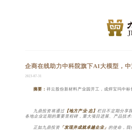
企商在线助力中科院旗下AI大模型，
2023-07-31
摘要：
祥云股份新材料产业园开工，成焊宝玛中标
九鼎投资将通过
【地方产业
·
志】
栏目不定期分享
各地企业近期的重要里程碑，重大项目进展、产品技术
正如九鼎投资
「发现并成就卓越企业」
的使命，我