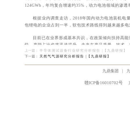
124GWh
，年均复合增速约
35%
，动力电池领域的渗透
根据业内调查走访，
2018
年国内动力电池装机电
包锂电的企业占到一半，软包技术路线得到越来越多电
目前已在业界形成基本共识，在政策倾向扶持高能
快，产能占比也将迅速提升，未来在产品质量、技术、
上一篇：
半导体测试设备行业研究分析报告 |【九鼎研报】
下一篇：
天然气气源研究分析报告 |【九鼎研报】
｜投资机会
一、国内动力软包龙头未定，有望诞生下一个
“
宁
|
九鼎集团
赣ICP备16010702号
动力软包技术路线，海外厂商起步较早，全球市场
十车型，此外
SK
也有较多技术储备。国内动力软包技
池、卡耐、桑顿等，不少传统硬壳电池大厂也在积极布
近年，国内动力软包电池厂商虽市场拓展迅速，但
伴随国内动力软包厂商电池技术和生产工艺的持续优化
质量铝塑膜及相关基础材料的量产落地，我国动力软包