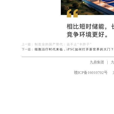
上一篇：
制造业的国产替代：远不止“卡脖子”
下一篇：
细胞治疗时代来临，iPSC如何打开新世界的大门
在新的宏观背景下，PE机构如何找到适合自己的“
|
九鼎集团
始终坚持前瞻性行业研究驱动，是九鼎投资的重要
赣ICP备16010702号
在
「九鼎投资观
察」
栏目中，我们会不定期分享在
会。
研究团队｜九鼎投资制造业投资二部