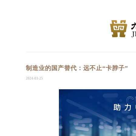
制造业的国产替代：远不止“卡脖子”
2024-03-25