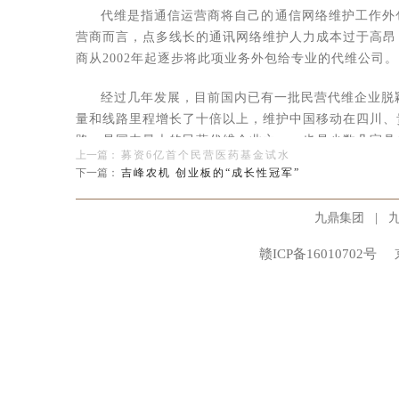
代维是指通信运营商将自己的通信网络维护工作外
营商而言，点多线长的通讯网络维护人力成本过于高昂
商从2002年起逐步将此项业务外包给专业的代维公司。
经过几年发展，目前国内已有一批民营代维企业脱颖
量和线路里程增长了十倍以上，维护中国移动在四川、
路，是国内最大的民营代维企业之一，也是少数几家具
上一篇：
募资6亿首个民营医药基金试水
下一篇：
吉峰农机 创业板的“成长性冠军”
业内专家普遍认为，目前国内通信网络代维的发展
速扩大市场份额，进军网络优化等高端业务，并最终走向
|
九鼎集团
完全交由外部专业公司负责。这将对代维企业的规模、
赣ICP备16010702号
通信外包服务是VC和PE在当前阶段的投资重点。
的巨额投资，也将促进代维等外包市场的成倍扩张。
“军通通信是区域市场的绝对领先者，能够在通信
负责人李惟谨这样向记者解释。 李惟谨透露，军通通
业务，发展到网络建设和网络维护，目前正在向网络的
神。