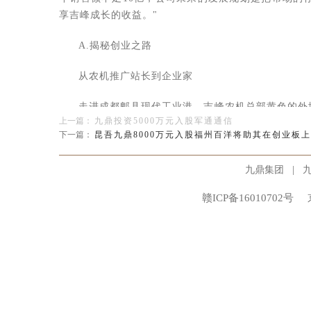
享吉峰成长的收益。"
A.揭秘创业之路
从农机推广站长到企业家
走进成都郫县现代工业港，吉峰农机总部黄色的外
上一篇：
九鼎投资5000万元入股军通通信
开出了一批批的农业机械，通过大量的连锁店面走向全
下一篇：
昆吾九鼎8000万元入股福州百洋将助其在创业板
在41万户左右。
|
九鼎集团
"公司成立了10年，经营相当艰苦！"吉峰农机董
赣ICP备16010702号
公开信息显示，1985年，王新明就职于四川省农
12月8日，王参与组建吉峰农机的前身&mdash;&m
万元注册资本中，王出资3.5万元，持股11.67%；四
吉峰农机经历了多次股权变动。1997年12月1
有股权，却作为董事长兼总经理正式接管吉峰农业，并
务。